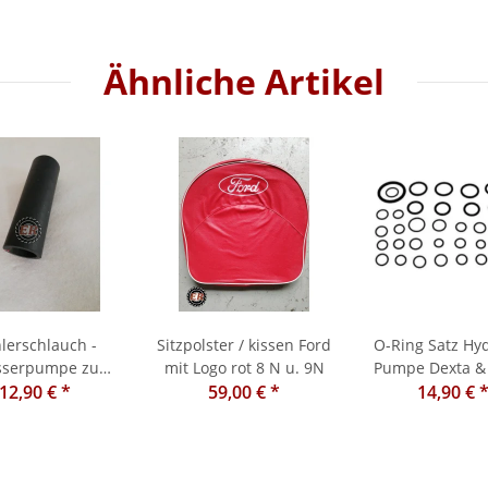
Ähnliche Artikel
lerschlauch -
Sitzpolster / kissen Ford
O-Ring Satz Hyd
serpumpe zu
mit Logo rot 8 N u. 9N
Pumpe Dexta &
stat A 3.152, AD
12,90 €
*
59,00 €
*
14,90 €
3.152