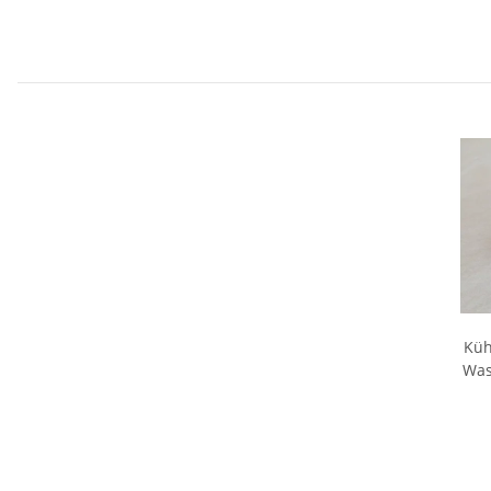
Küh
Was
Thermo