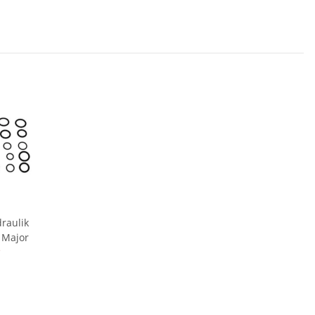
raulik
 Major
*