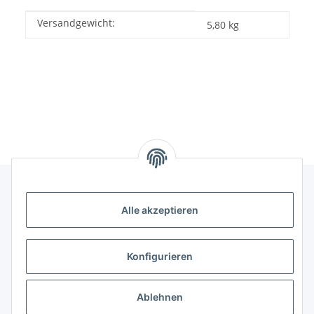
Versandgewicht:
Produkteigenschaft
Wert
5,80 kg
Alle akzeptieren
Informationen
Kategorien
Konfigurieren
Shopinfos
Ablehnen